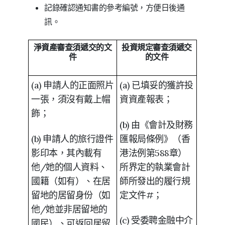
記錄確認通知書的參考編號，方便日後通
訊。
淨資產審查須遞交的文
投資規定審查須遞交
件
的文件
(a) 申請人的正面照片
(a) 已填妥的獲許投
一張，須沒有戴上帽
資資產報表；
飾；
(b) 由《會計及財務
(b) 申請人的旅行證件
匯報局條例》（香
影印本，其內載有
港法例第588章）
他/她的個人資料、
所界定的執業會計
國籍（如有）、在居
師所發出的履行規
留地的居留身份（如
定文件#；
他/她並非居留地的
(c) 受委聘金融中介
國民）、可返回居留