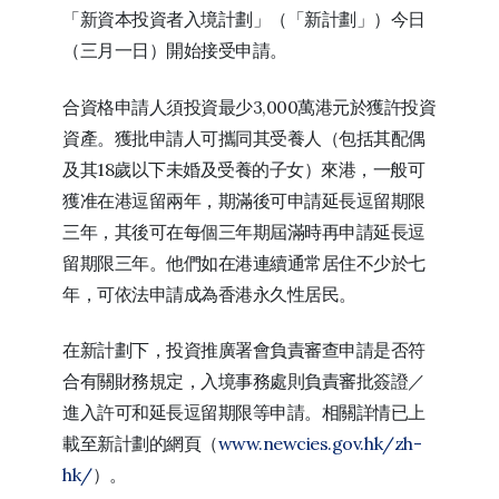
「新資本投資者入境計劃」（「新計劃」）今日
（三月一日）開始接受申請。
合資格申請人須投資最少3,000萬港元於獲許投資
資產。獲批申請人可攜同其受養人（包括其配偶
及其18歲以下未婚及受養的子女）來港，一般可
獲准在港逗留兩年，期滿後可申請延長逗留期限
三年，其後可在每個三年期屆滿時再申請延長逗
留期限三年。他們如在港連續通常居住不少於七
年，可依法申請成為香港永久性居民。
在新計劃下，投資推廣署會負責審查申請是否符
合有關財務規定，入境事務處則負責審批簽證／
進入許可和延長逗留期限等申請。相關詳情已上
載至新計劃的網頁（
www.newcies.gov.hk/zh-
hk/
）。