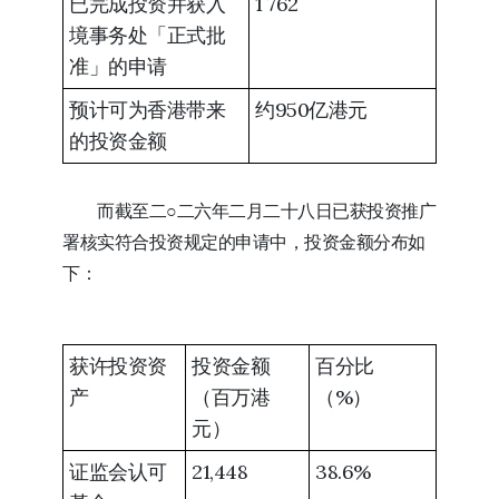
已完成投资并获入
1 762
境事务处「正式批
准」的申请
预计可为香港带来
约950亿港元
的投资金额
而截至二○二六年二月二十八日已获投资推广
署核实符合投资规定的申请中，投资金额分布如
下：
获许投资资
投资金额
百分比
产
（百万港
（%）
元）
证监会认可
21,448
38.6%