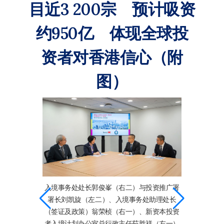
目近3 200宗 预计吸资
约950亿 体现全球投
资者对香港信心（附
图）
入境事务处处长郭俊峯（右二）与投资推广署
署长刘凯旋（左二）、入境事务处助理处长
投资推广署署
（签证及政策）翁荣桢（右一）、新资本投资
本投资者入境
附件表1：累
者入境计划办公室总行政主任茹胜祥（左一）