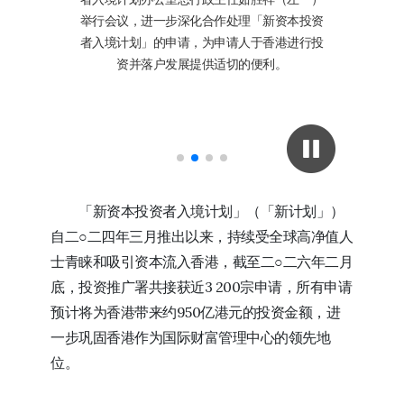
过去两年间
举行会议，进一步深化合作处理「新资本投资
年建立基础
者入境计划」的申请，为申请人于香港进行投
化机制以达
资并落户发展提供适切的便利。
推行第二年
145%的
​「新资本投资者入境计划」（「新计划」）
自二○二四年三月推出以来，持续受全球高净值人
士青睐和吸引资本流入香港，截至二○二六年二月
底，投资推广署共接获近3 200宗申请，所有申请
预计将为香港带来约950亿港元的投资金额，进
一步巩固香港作为国际财富管理中心的领先地
位。